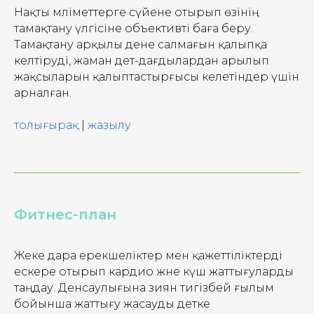
Нақты мәліметтерге сүйене отырып өзінің
тамақтану үлгісіне объективті баға беру.
Тамақтану арқылы дене салмағын қалыпқа
келтіруді, жаман әдет-дағдылардан арылып
жақсыларын қалыптастырғысы келетіндер үшін
арналған.
толығырақ
|
жазылу
Фитнес-план
Жеке дара ерекшеліктер мен қажеттіліктерді
ескере отырып кардио және күш жаттығуларды
таңдау. Денсаулығына зиян тигізбей ғылым
бойынша жаттығу жасауды әдетке