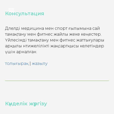
Консультация
Дәлелді медицина мен спорт ғылымына сай
тамақтану мен фитнес жайлы жеке кеңестер.
Үйлесімді тамақтану мен фитнес жаттығулары
арқылы нәтижелілікті жақсартқысы келетіндер
үшін арналған.
толығырақ
|
жазылу
Күнделік жүргізу