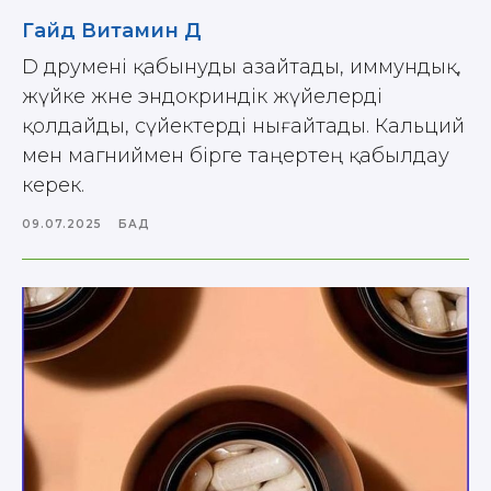
Гайд Витамин Д
D дәрумені қабынуды азайтады, иммундық,
жүйке және эндокриндік жүйелерді
қолдайды, сүйектерді нығайтады. Кальций
мен магниймен бірге таңертең қабылдау
керек.
09.07.2025
БАД