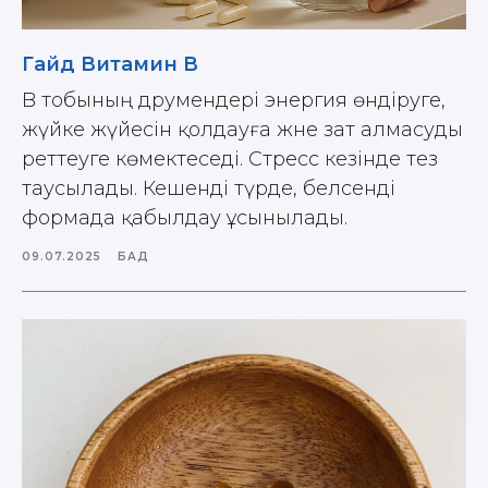
Гайд Витамин В
B тобының дәрумендері энергия өндіруге,
жүйке жүйесін қолдауға және зат алмасуды
реттеуге көмектеседі. Стресс кезінде тез
таусылады. Кешенді түрде, белсенді
формада қабылдау ұсынылады.
09.07.2025
БАД