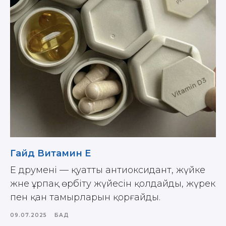
Гайд Витамин Е
E дәрумені — қуатты антиоксидант, жүйке
және ұрпақ өрбіту жүйесін қолдайды, жүрек
пен қан тамырларын қорғайды.
09.07.2025
БАД