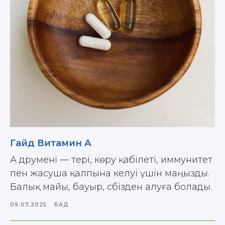
Гайд Витамин А
А дәрумені — тері, көру қабілеті, иммунитет
пен жасуша қалпына келуі үшін маңызды.
Балық майы, бауыр, сәбізден алуға болады.
09.07.2025
БАД