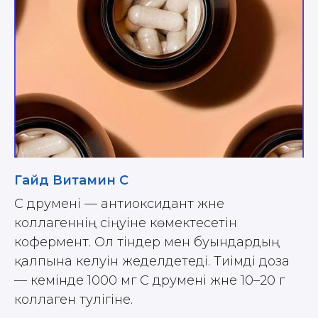
Гайд Витамин С
С дәрумені — антиоксидант және
коллагеннің сіңуіне көмектесетін
кофермент. Ол тіндер мен буындардың
қалпына келуін жеделдетеді. Тиімді доза
— кемінде 1000 мг С дәрумені және 10–20 г
коллаген тәулігіне.