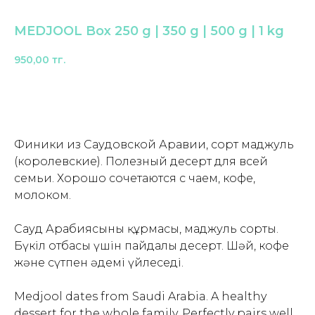
MEDJOOL Box 250 g | 350 g | 500 g | 1 kg
950,00
тг.
В корзину | Add to Cart
Финики из Саудовской Аравии, сорт маджуль
(королевские). Полезный десерт для всей
семьи. Хорошо сочетаются с чаем, кофе,
молоком.
Сауд Арабиясының құрмасы, маджуль сорты.
Бүкіл отбасы үшін пайдалы десерт. Шәй, кофе
және сүтпен әдемі үйлеседі.
Medjool dates from Saudi Arabia. A healthy
dessert for the whole family. Perfectly pairs well