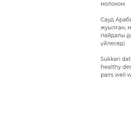
молоком.
Сауд Араби
жуылған, м
пайдалы де
үйлеседі.
Sukkari dat
healthy des
pairs well w