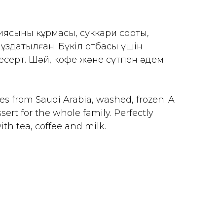
ясының құрмасы, суккари сорты,
ұздатылған. Бүкіл отбасы үшін
серт. Шәй, кофе және сүтпен әдемі
es from Saudi Arabia, washed, frozen. A
sert for the whole family. Perfectly
ith tea, coffee and milk.