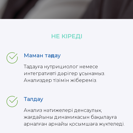
НЕ КІРЕДІ
Маман таңдау
Таңдауға нутрициолог немесе
интегративті дәрігер ұсынамыз.
Анализдер тізімін жібереміз.
Талдау
Анализ нәтижелері денсаулық
жағдайының динамикасын бақылауға
арналған арнайы қосымшаға жүктеледі.