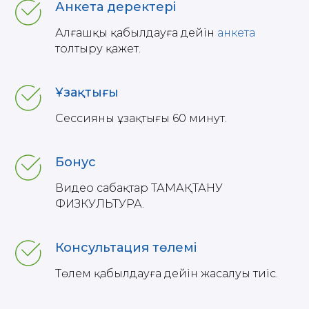
Анкета деректері
Алғашқы қабылдауға дейін
анкета
толтыру қажет.
Ұзақтығы
Сессияның ұзақтығы 60 минут.
Бонус
Видео сабақтар ТАМАҚТАНУ
ФИЗКУЛЬТУРА.
Консультация төлемі
Төлем қабылдауға дейін жасалуы тиіс.