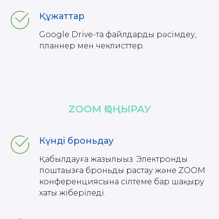
Құжаттар
Google Drive-та файлдарды рәсімдеу,
планнер мен чеклисттер.
ZOOM ҚОҢЫРАУ
Күнді броньдау
Қабылдауға жазылыңыз. Электронды
поштаңызға броньды растау және ZOOM
конференциясына сілтеме бар шақыру
хаты жіберіледі.