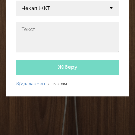
Жіберу
Қағидалармен
таныстым