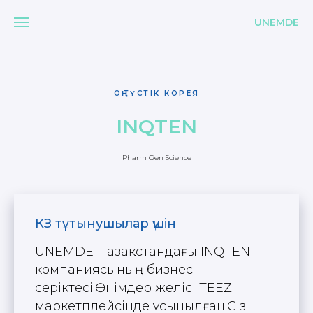
UNEMDE
ОҢТҮСТІК КОРЕЯ
INQTEN
Pharm Gen Science
КЗ тұтынушылар үшін
UNEMDE – Қазақстандағы INQTEN
компаниясының бизнес
серіктесі.Өнімдер желісі TEEZ
маркетплейсінде ұсынылған.Сіз