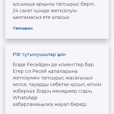
қосымша арқылы тапсырыс беріп,
24 сағат ішінде жеткізілуін
қамтамасыз ете аласыз.
Тапсырыс
РФ тұтынушылар үшін
Бізде Ресейден де клиенттер бар.
Егер сіз Ресей қалаларына
жеткізумен тапсырыс жасағыңыз
келсе, тауарды себетке қосып, өтінім
жіберіңіз. Біздің менеджер сіздің
WhatsApp
хабарламаңызға жауап береді.