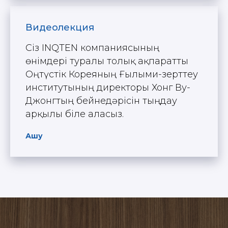
Видеолекция
Сіз INQTEN компаниясының
өнімдері туралы толық ақпаратты
Оңтүстік Кореяның Ғылыми-зерттеу
институтының директоры Хонг Ву-
Джонгтың бейнедәрісін тыңдау
арқылы біле аласыз.
Ашу