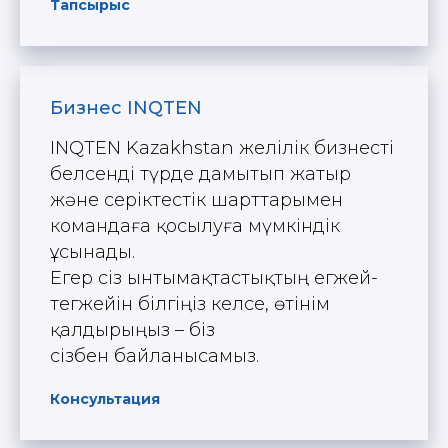
Тапсырыс
Бизнес INQTEN
INQTEN Kazakhstan желілік бизнесті
белсенді түрде дамытып жатыр
және серіктестік шарттарымен
командаға қосылуға мүмкіндік
ұсынады.
Егер сіз ынтымақтастықтың егжей-
тегжейін білгіңіз келсе, өтінім
қалдырыңыз – біз
сізбен байланысамыз.
Консультация