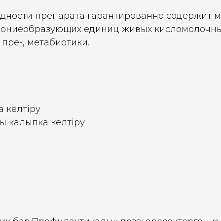
годности препарата гарантированно содержит 
ониеобразующих единиц живых кисломолочных
, пре-, метабиотики.
а келтіру
 қалыпқа келтіру