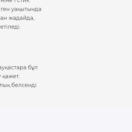
іне 1 стик.
елген уақытында
ан жағдайда,
етіледі.
уқастарға бұл
 қажет.
ялық белсенді
к