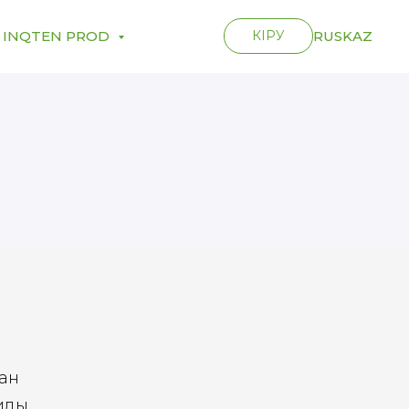
INQTEN PROD
КІРУ
RUS
KAZ
ған
иды.