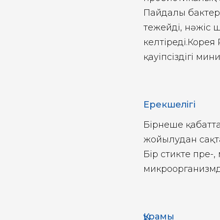
Пайдалы бактер
тежейді, нәжіс 
келтіреді.Корея
қауіпсіздігі мин
Ерекшелігі
Бірнеше қабатта
жойылудан сақтап
Бір стикте пре-
микроорганизмде
Құрамы