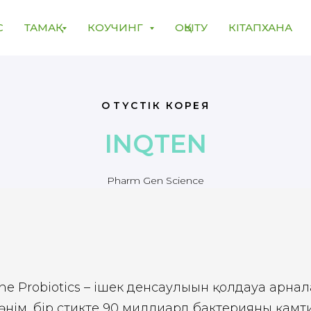
С
ТАМАҚ
КОУЧИНГ
ОҚЫТУ
КІТАПХАНА
ОҢТҮСТІК КОРЕЯ
INQTEN
Pharm Gen Science
One Probiotics – ішек денсаулығын қолдауға арнал
нім, бір стикте 90 миллиард бактерияны қамт