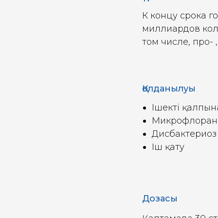
К концу срока 
миллиардов кол
том числе, про- 
Қолданылуы
Ішекті қалпын
Микрофлораны
Дисбактериоз
Іш қату
Дозасы