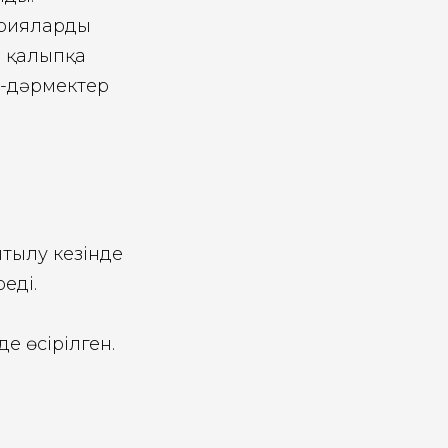
ерияларды
і қалыпқа
і-дәрмектер
ытылу кезінде
еді.
е өсірілген.