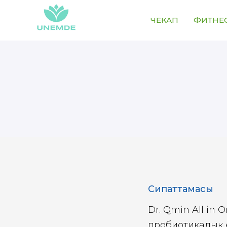
ЧЕКАП
ФИТНЕ
Сипаттамасы
Dr. Qmin All in 
пробиотикалық ө