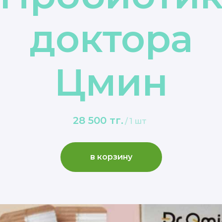
доктора
Цмин
28 500
тг.
/
1 шт
в корзину