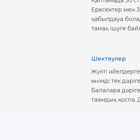
Қаптамада 30 ст
Ересектер мен 3
қабылдауға бола
тамақ ішуге бай
Шектеулер
Жүкті әйелдерге
өнімді тек дәрі
Балаларға дәріг
тағамдық қоспа.