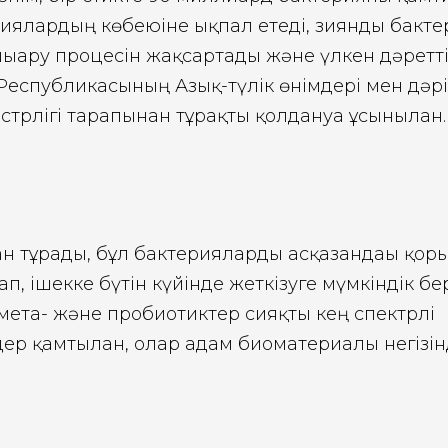
иялардың көбеюіне ықпал етеді, зиянды бакт
шығару процесін жақсартады және үлкен дәретт
 Республикасының Азық-түлік өнімдері мен дәр
истрлігі тарапынан тұрақты қолдануға ұсынылған.
н тұрады, бұл бактерияларды асқазандағы қор
, ішекке бүтін күйінде жеткізуге мүмкіндік бер
, мета- және пробиотиктер сияқты кең спектрлі
р қамтылған, олар адам биоматериалы негізінд