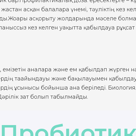
ик бар.Профилактикалық доза: ересектерге – күн
 жастан асқан балаларға үнемі, тәуліктің кез к
ды.Жоғарғы асқорыту жолдарында мәселе болмағ
ланыссыз кез келген уақытта қабылдауға рұқсат 
, емізетін аналарға және ем қабылдап жүрген на
гердің тағайындауы және бақылауымен қабылдау
ердің ұсынысы бойынша ғана беріледі. Биологи
 Дәрілік зат болып табылмайды.
Пробиоти