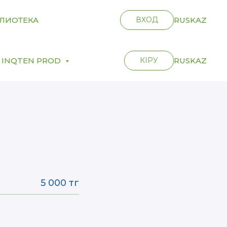
ЛИОТЕКА
ВХОД
RUS
KAZ
INQTEN PROD
КІРУ
RUS
KAZ
5 000 тг