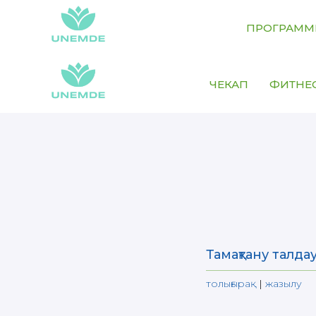
ПРОГРАМ
ЧЕКАП
ФИТНЕ
Тамақтану талда
толығырақ
|
жазылу