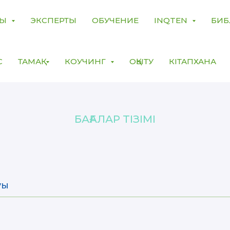
МЫ
ЭКСПЕРТЫ
ОБУЧЕНИЕ
INQTEN
БИБ
С
ТАМАҚ
КОУЧИНГ
ОҚЫТУ
КІТАПХАНА
БАҒАЛАР ТІЗІМІ
уы