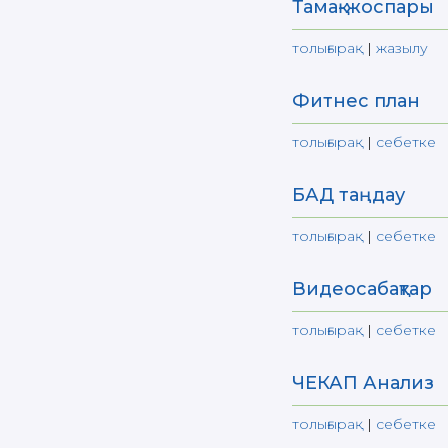
Тамақ-жоспары
толығырақ
|
жазылу
Фитнес план
толығырақ
|
себетке
БАД таңдау
толығырақ
|
себетке
Видеосабақтар
толығырақ
|
себетке
ЧЕКАП Анализ
толығырақ
|
себетке